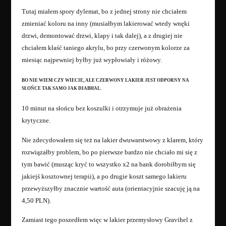
Tutaj miałem spory dylemat, bo z jednej strony nie chciałem
zmieniać koloru na inny (musiałbym lakierować wtedy wnęki
drzwi, demontować drzwi, klapy i tak dalej), a z drugiej nie
chciałem kłaść taniego akrylu, bo przy czerwonym kolorze za
miesiąc najpewniej byłby już wypłowiały i różowy.
BO NIE WIEM CZY WIECIE, ALE CZERWONY LAKIER JEST ODPORNY NA
SŁOŃCE TAK SAMO JAK DIABHAL.
10 minut na słońcu bez koszulki i otrzymuje już obrażenia
krytyczne.
Nie zdecydowałem się też na lakier dwuwarstwowy z klarem, który
rozwiązałby problem, bo po pierwsze bardzo nie chciało mi się z
tym bawić (musząc kryć to wszystko x2 na bank dorobiłbym się
jakiejś kosztownej terapii), a po drugie koszt samego lakieru
przewyższyłby znacznie wartość auta (orientacyjnie szacuję ją na
4,50 PLN).
Zamiast tego poszedłem więc w lakier przemysłowy Gravihel z