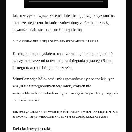
Jak to wszystko wyszło? Generalnie nie najgorzej. Przyznam bez
bicia, że nie jestem do końca zadowolony z efektu, bo z całą
pewnością dało się to zrobić ładniej i lepiej.
A JA GENERALNIE LUBIĘ ROBIĆ WSZYSTKO ŁADNIEJ I LEPIEJ.
Potem jednak pomyślałem sobie, że ładniej i lepiej mogę robić
rzeczy ciekawsze od ratowania przed degradacją starego Seata,
którego nawet nie lubię i mi przeszło.
Stłumiłem więc ból w serduszku spowodowany obecnością tych
wszystkich przegapionych wgniotek, których nie
zaszpachlowałem i zabrałem się za usunięcie najbardziej rażących
niedoskonałości.
JAK DWA ZACIEKI NA DRZWIACH, KTÓRE SAM NIE WIEM JAK UDAŁO MI SIĘ
WYKONAĆ – STĄD WIDOCZNE NA JEDNYM ZE ZDJĘĆ RESZTKI TAŚMY.
Efekt końcowy jest taki: