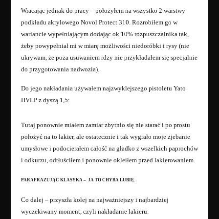
Wracając jednak do pracy – położyłem na wszystko 2 warstwy
podkładu akrylowego Novol Protect 310. Rozrobiłem go w
wariancie wypełniającym dodając ok 10% rozpuszczalnika tak,
żeby powypełniał mi w miarę możliwości niedoróbki i rysy (nie
ukrywam, że poza usuwaniem rdzy nie przykładałem się specjalnie
do przygotowania nadwozia).
Do jego nakładania używałem najzwyklejszego pistoletu Yato
HVLP z dyszą 1,5:
Tutaj ponownie miałem zamiar zbytnio się nie starać i po prostu
położyć na to lakier, ale ostatecznie i tak wygrało moje zjebanie
umysłowe i podocierałem całość na gładko z wszelkich paprochów
i odkurzu, odtłuściłem i ponownie okleiłem przed lakierowaniem.
PARAFRAZUJĄC KLASYKA – JA TO CHYBA LUBIĘ.
Co dalej – przyszła kolej na najważniejszy i najbardziej
wyczekiwany moment, czyli nakładanie lakieru.