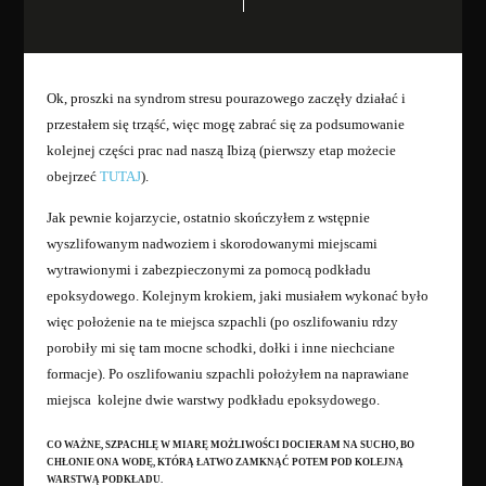
Ok, proszki na syndrom stresu pourazowego zaczęły działać i
przestałem się trząść, więc mogę zabrać się za podsumowanie
kolejnej części prac nad naszą Ibizą (pierwszy etap możecie
obejrzeć
TUTAJ
).
Jak pewnie kojarzycie, ostatnio skończyłem z wstępnie
wyszlifowanym nadwoziem i skorodowanymi miejscami
wytrawionymi i zabezpieczonymi za pomocą podkładu
epoksydowego. Kolejnym krokiem, jaki musiałem wykonać było
więc położenie na te miejsca szpachli (po oszlifowaniu rdzy
porobiły mi się tam mocne schodki, dołki i inne niechciane
formacje). Po oszlifowaniu szpachli położyłem na naprawiane
miejsca kolejne dwie warstwy podkładu epoksydowego.
CO WAŻNE, SZPACHLĘ W MIARĘ MOŻLIWOŚCI DOCIERAM NA SUCHO, BO
CHŁONIE ONA WODĘ, KTÓRĄ ŁATWO ZAMKNĄĆ POTEM POD KOLEJNĄ
WARSTWĄ PODKŁADU.