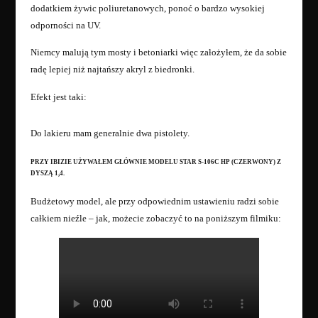
dodatkiem żywic poliuretanowych, ponoć o bardzo wysokiej
odporności na UV.
Niemcy malują tym mosty i betoniarki więc założyłem, że da sobie
radę lepiej niż najtańszy akryl z biedronki.
Efekt jest taki:
Do lakieru mam generalnie dwa pistolety.
PRZY IBIZIE UŻYWAŁEM GŁÓWNIE MODELU STAR S-106C HP (CZERWONY) Z
DYSZĄ 1,4.
Budżetowy model, ale przy odpowiednim ustawieniu radzi sobie
całkiem nieźle – jak, możecie zobaczyć to na poniższym filmiku: