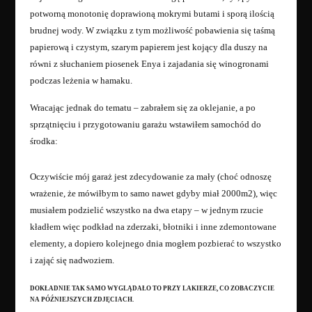
potworną monotonię doprawioną mokrymi butami i sporą ilością
brudnej wody. W związku z tym możliwość pobawienia się taśmą
papierową i czystym, szarym papierem jest kojący dla duszy na
równi z słuchaniem piosenek Enya i zajadania się winogronami
podczas leżenia w hamaku.
Wracając jednak do tematu – zabrałem się za oklejanie, a po
sprzątnięciu i przygotowaniu garażu wstawiłem samochód do
środka:
Oczywiście mój garaż jest zdecydowanie za mały (choć odnoszę
wrażenie, że mówiłbym to samo nawet gdyby miał 2000m2), więc
musiałem podzielić wszystko na dwa etapy – w jednym rzucie
kładłem więc podkład na zderzaki, błotniki i inne zdemontowane
elementy, a dopiero kolejnego dnia mogłem pozbierać to wszystko
i zająć się nadwoziem.
DOKŁADNIE TAK SAMO WYGLĄDAŁO TO PRZY LAKIERZE, CO ZOBACZYCIE
NA PÓŹNIEJSZYCH ZDJĘCIACH.