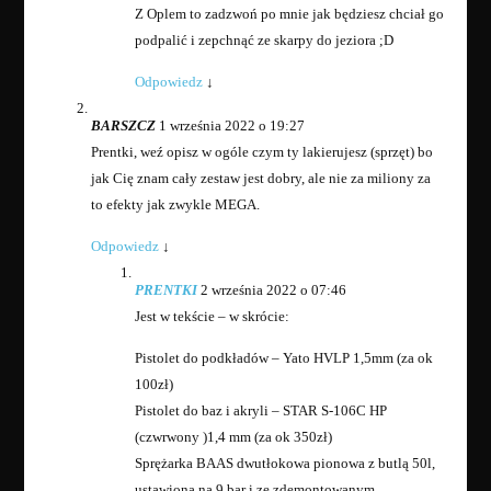
Z Oplem to zadzwoń po mnie jak będziesz chciał go
podpalić i zepchnąć ze skarpy do jeziora ;D
Odpowiedz
↓
BARSZCZ
1 września 2022 o 19:27
Prentki, weź opisz w ogóle czym ty lakierujesz (sprzęt) bo
jak Cię znam cały zestaw jest dobry, ale nie za miliony za
to efekty jak zwykle MEGA.
Odpowiedz
↓
PRENTKI
2 września 2022 o 07:46
Jest w tekście – w skrócie:
Pistolet do podkładów – Yato HVLP 1,5mm (za ok
100zł)
Pistolet do baz i akryli – STAR S-106C HP
(czwrwony )1,4 mm (za ok 350zł)
Sprężarka BAAS dwutłokowa pionowa z butlą 50l,
ustawiona na 9 bar i ze zdemontowanym