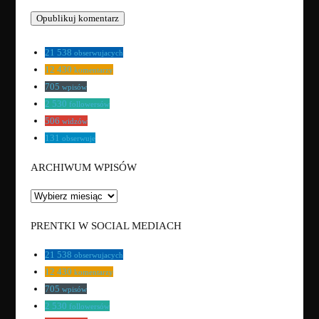
21 538
obserwujacych
12 430
komentarzy
705
wpisów
2 530
followersów
506
widzów
131
obserwuje
ARCHIWUM WPISÓW
ARCHIWUM
WPISÓW
PRENTKI W SOCIAL MEDIACH
21 538
obserwujacych
12 430
komentarzy
705
wpisów
2 530
followersów