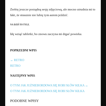
Zrobię jeszcze porządną sesję zdjęciową, ale mocno utrudnia mi to
fakt, że strasznie nie lubię tym autem jeździć.
NA DZIŚ TO TYLE.
Idę wziąć tabletki, bo znowu zaczyna mi drgać powieka.
POPRZEDNI WPIS
←
RETRO
RETRO
NASTĘPNY WPIS
O TYM JAK JUŻNIEBORDOWA SIĘ ROBI SŁÓW KILKA
→
O TYM JAK JUŻNIEBORDOWA SIĘ ROBI SŁÓW KILKA
PODOBNE WPISY