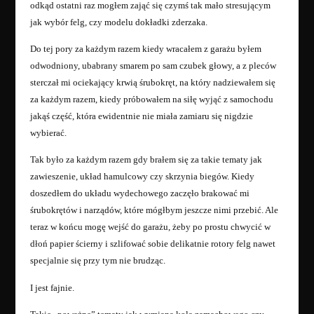
odkąd ostatni raz mogłem zająć się czymś tak mało stresującym
jak wybór felg, czy modelu dokładki zderzaka.
Do tej pory za każdym razem kiedy wracałem z garażu byłem
odwodniony, ubabrany smarem po sam czubek głowy, a z pleców
sterczał mi ociekający krwią śrubokręt, na który nadziewałem się
za każdym razem, kiedy próbowałem na siłę wyjąć z samochodu
jakąś część, która ewidentnie nie miała zamiaru się nigdzie
wybierać.
Tak było za każdym razem gdy brałem się za takie tematy jak
zawieszenie, układ hamulcowy czy skrzynia biegów. Kiedy
doszedłem do układu wydechowego zaczęło brakować mi
śrubokrętów i narządów, które mógłbym jeszcze nimi przebić. Ale
teraz w końcu mogę wejść do garażu, żeby po prostu chwycić w
dłoń papier ścierny i szlifować sobie delikatnie rotory felg nawet
specjalnie się przy tym nie brudząc.
I jest fajnie.