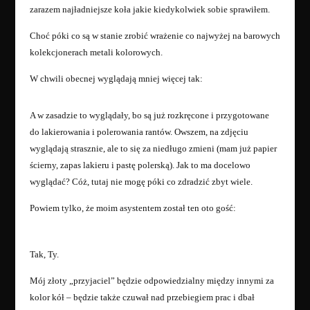
zarazem najładniejsze koła jakie kiedykolwiek sobie sprawiłem.
Choć póki co są w stanie zrobić wrażenie co najwyżej na barowych
kolekcjonerach metali kolorowych.
W chwili obecnej wyglądają mniej więcej tak:
A w zasadzie to wyglądały, bo są już rozkręcone i przygotowane
do lakierowania i polerowania rantów. Owszem, na zdjęciu
wyglądają strasznie, ale to się za niedługo zmieni (mam już papier
ścierny, zapas lakieru i pastę polerską). Jak to ma docelowo
wyglądać? Cóż, tutaj nie mogę póki co zdradzić zbyt wiele.
Powiem tylko, że moim asystentem został ten oto gość:
Tak, Ty.
Mój złoty „przyjaciel” będzie odpowiedzialny między innymi za
kolor kół – będzie także czuwał nad przebiegiem prac i dbał