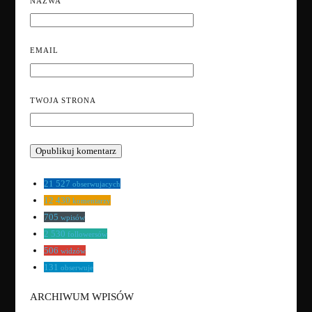
NAZWA
EMAIL
TWOJA STRONA
21 527
obserwujacych
12 430
komentarzy
705
wpisów
2 530
followersów
506
widzów
131
obserwuje
ARCHIWUM WPISÓW