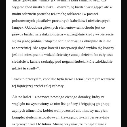
Takie „poważne” tematy jak wymiana koła zamachowego czy
wyjęcie spod maski silnika – owszem, są bardzo wciągające ale w
moim odczuciu potrzeba też trochę odskoczni w postaci
poluzowanych plastików, przetartych kabelków i nieświecących
lampek. Odbudowa głównych elementów samochodu jest co
prawda bardzo satysfakcjonująca – szczególnie kiedy wybierzecie
się na jazdę próbną i zdajecie sobie sprawę jak okropnie działało
to wcześniej. Ale zapas baterii i motywacji dość szybko się kończy
jeśli od miesiąca nie widzieliście się z żoną i dziećmi bo cały czas
siedzicie w kanale szukając pod nogami śrubek, które „dokładnie
gdzieś tu spadły”.
Jakoś to przeżyłem, choć nie było łatwo i teraz jestem już w trakcie
tej fajniejszej części całej zabawy.
Ale po kolei – z pomocą pewnego cichego doradcy, który ze
względu na wystawiony za nim list gończy i ścigającą go grupę
żądnych alimentów kobiet woli pozostać anonimowy nabyłem
komplet siedemnastocalowych, trzyczęściowych i perwersyjnie
skręcanych kół OZ futura. Muszę przyznać, że to najdroższe i