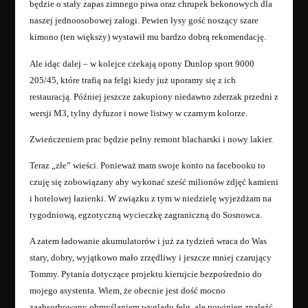
będzie o stały zapas zimnego piwa oraz chrupek bekonowych dla
naszej jednoosobowej załogi. Pewien łysy gość noszący szare
kimono (ten większy) wystawił mu bardzo dobrą rekomendację.
Ale idąc dalej – w kolejce czekają opony Dunlop sport 9000
205/45, które trafią na felgi kiedy już uporamy się z ich
restauracją. Później jeszcze zakupiony niedawno zderzak przedni z
wersji M3, tylny dyfuzor i nowe listwy w czarnym kolorze.
Zwieńczeniem prac będzie pełny remont blacharski i nowy lakier.
Teraz „złe” wieści. Ponieważ mam swoje konto na facebooku to
czuję się zobowiązany aby wykonać sześć milionów zdjęć kamieni
i hotelowej łazienki. W związku z tym w niedzielę wyjeżdżam na
tygodniową, egzotyczną wycieczkę zagraniczną do Sosnowca.
A zatem ładowanie akumulatorów i już za tydzień wraca do Was
stary, dobry, wyjątkowo mało zrzędliwy i jeszcze mniej czarujący
Tommy. Pytania dotyczące projektu kierujcie bezpośrednio do
mojego asystenta. Wiem, że obecnie jest dość mocno
zaabsorbowany obmyślaniem wyglądu felg, ale powinien znaleźć