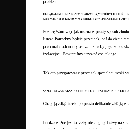
problem.
OGLĄDAŁEM KILKA EGZEMPLARZY E36, W KTÓRYCH KTOŚ DEM
NADWOZIA) I W KAŻDYM WYPADKU BYŁY ONE STRASZLIWIE 
Pokażę Wam więc jak można w prosty sposób zbudo
listew. Potrzebny będzie przecinak, coś do cięcia me
przecinaku odcinamy ostrze tak, żeby jego końcówka
izolacyjnej. Powinniśmy uzyskać coś takiego:
Tak oto przygotowany przecinak specjalnej troski wr
SAMA LISTWA MA KSZTAŁT PROFILU U I JEST NASUNIĘTA OD 
Chcąc ją zdjąć trzeba po prostu delikatnie zbić ją 
Bardzo ważne jest to, żeby nie ciągnąć listwy na sił