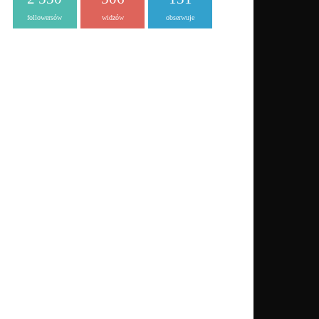
followersów
widzów
obserwuje