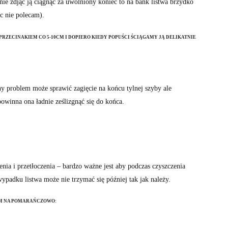
lnie zdjąć ją ciągnąc za uwolniony koniec to na bank listwa brzydko
ęc nie polecam).
 PRZECINAKIEM CO 5-10CM I DOPIERO KIEDY POPUŚCI ŚCIĄGAMY JĄ DELIKATNIE
ny problem może sprawić zagięcie na końcu tylnej szyby ale
powinna ona ładnie ześlizgnąć się do końca.
ienia i przetłoczenia – bardzo ważne jest aby podczas czyszczenia
wypadku listwa może nie trzymać się później tak jak należy.
EM NA POMARAŃCZOWO: