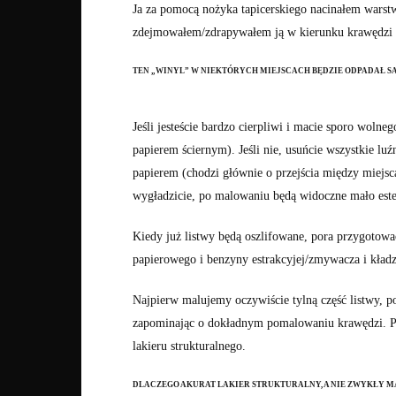
Ja za pomocą nożyka tapicerskiego nacinałem warstw
zdejmowałem/zdrapywałem ją w kierunku krawędzi (pl
TEN „WINYL” W NIEKTÓRYCH MIEJSCACH BĘDZIE ODPADAŁ SA
Jeśli jesteście bardzo cierpliwi i macie sporo woln
papierem ściernym). Jeśli nie, usuńcie wszystkie lu
papierem (chodzi głównie o przejścia między miejscam
wygładzicie, po malowaniu będą widoczne mało estet
Kiedy już listwy będą oszlifowane, pora przygotow
papierowego i benzyny estrakcyjej/zmywacza i kład
Najpierw malujemy oczywiście tylną część listwy, 
zapominając o dokładnym pomalowaniu krawędzi. P
lakieru strukturalnego.
DLACZEGO AKURAT LAKIER STRUKTURALNY, A NIE ZWYKŁY M