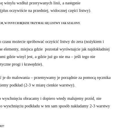
ę winylu wzdłuż przerywanych linii, a następnie
us oczywiście na przedniej, widocznej części listwy).
M, W INNYCH BĘDZIE TRZYMAŁ SIĘ LISTWY JAK SZALONY.
ego czasu możecie spróbować oczyścić listwy do zera (nożykiem i
źne elementy, miejsca gdzie pozostał wyrównajcie jak najdokładniej
i gdzie winyl jest, a gdzie już go nie ma – jeśli tego nie
yczne progi i krawędzie).
ać je do malowania – przemywamy je porządnie za pomocą ręcznika
ziemy podkład (2-3 w miarę cienkie warstwy).
po wyschnięciu obracamy i dopiero wtedy malujemy przód, nie
o wyschnięciu podkładu w ten sam sposób nakładamy 2-3 warstwy
AT?