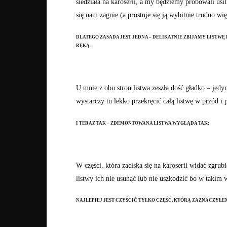
siedziała na karoserii, a my będziemy próbowali usi
się nam zagnie (a prostuje się ją wybitnie trudno wi
DLATEGO ZASADA JEST JEDNA – DELIKATNIE ZBIJAMY LISTWĘ
RĘKĄ.
U mnie z obu stron listwa zeszła dość gładko – jedy
wystarczy tu lekko przekręcić całą listwę w przód i 
I TERAZ TAK – ZDEMONTOWANA LISTWA WYGLĄDA TAK:
W części, która zaciska się na karoserii widać zgrub
listwy ich nie usunąć lub nie uszkodzić bo w takim 
NAJLEPIEJ JEST CZYŚCIĆ TYLKO CZĘŚĆ, KTÓRĄ ZAZNACZYŁ