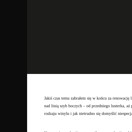
Jakiś czas temu zabrałem się w końcu za renowacj
nad linią szyb boczych – od przedniego lusterka, aż
rodzaju winylu i jak nietrudno się domyślić niespec