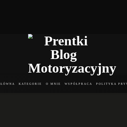
Prentki
Blog
Blog
Motoryzacyjny
o
motoryzacji,
samochodach
i
GŁÓWNA
KATEGORIE
O MNIE
WSPÓŁPRACA
POLITYKA PRY
męskim
stylu
życia