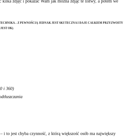
ć kilka zdjęć i pokazać Wam jak można zdjąć te listwy, a potem we
 TECHNIKA – Z PEWNOŚCIĄ JEDNAK JEST SKUTECZNA I DAJE CAŁKIEM PRZYZWOITY
JEST OK).
0 i 360)
odtłuszczania
 i to jest chyba czynność, z którą większość osób ma największy