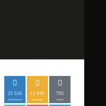
21 516
12 430
705
obserwujacych
komentarzy
wpisów