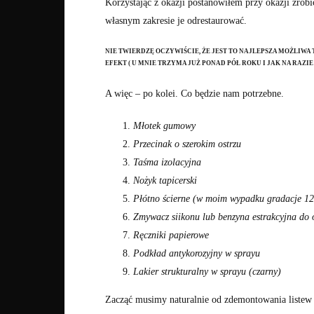
Korzystając z okazji postanowiłem przy okazji zrobi
własnym zakresie je odrestaurować.
NIE TWIERDZĘ OCZYWIŚCIE, ŻE JEST TO NAJLEPSZA MOŻLIWA
EFEKT ( U MNIE TRZYMA JUŻ PONAD PÓŁ ROKU I JAK NA RAZIE 
A więc – po kolei. Co będzie nam potrzebne.
Młotek gumowy
Przecinak o szerokim ostrzu
Taśma izolacyjna
Nożyk tapicerski
Płótno ścierne (w moim wypadku gradacje 12
Zmywacz siikonu lub benzyna estrakcyjna do 
Ręczniki papierowe
Podkład antykorozyjny w sprayu
Lakier strukturalny w sprayu (czarny)
Zacząć musimy naturalnie od zdemontowania listew –