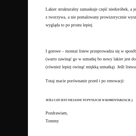
Lakier strukturalny zamaskuje część niedoróbek, a j
z tworzywa, a nie pomalowany prowizorycznie wysz
wygląda to po prostu lepiej.
I gotowe – montaż listew przeprowadza się w spos
(warto zawinąć go w szmatkę bo nowy lakier jest d
(również lepiej owinąć miękką szmatką). Jeśli listwa
Tutaj macie porównanie przed i po renowacji:
JEŚLI COŚ JEST NIEJASNE TO PYTAJCIE W KOMENTARZACH ;)
Pozdrawiam,
Tommy