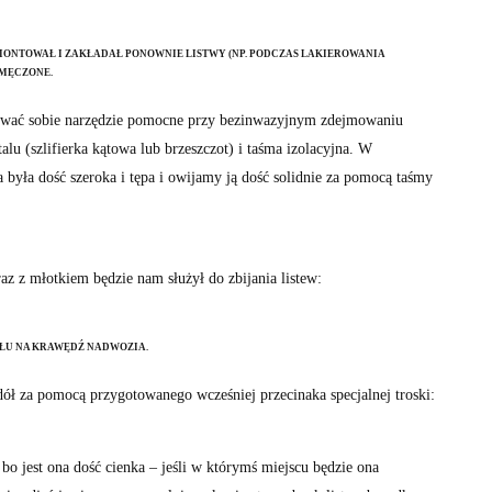
ONTOWAŁ I ZAKŁADAŁ PONOWNIE LISTWY (NP. PODCZAS LAKIEROWANIA
UMĘCZONE.
wać sobie narzędzie pomocne przy bezinwazyjnym zdejmowaniu
talu (szlifierka kątowa lub brzeszczot) i taśma izolacyjna. W
 była dość szeroka i tępa i owijamy ją dość solidnie za pomocą taśmy
az z młotkiem będzie nam służył do zbijania listew:
DOŁU NA KRAWĘDŹ NADWOZIA.
w dół za pomocą przygotowanego wcześniej przecinaka specjalnej troski:
ę bo jest ona dość cienka – jeśli w którymś miejscu będzie ona