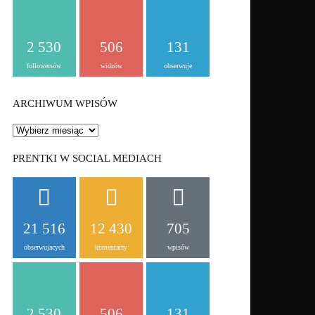
2 530
506
131
followersów
widzów
obserwuje
ARCHIWUM WPISÓW
ARCHIWUM
WPISÓW
PRENTKI W SOCIAL MEDIACH
21 516
12 430
705
obserwujacych
komentarzy
wpisów
2 530
506
131