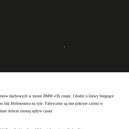
PORADNIKI
18 STYCZNIA 2016
19 KOMENTARZY
ę listew dachowych w moim BMW e36 coupe. Chodzi o listwy biegnące
 po łuk Hofmeistera na tyle. Fabrycznie są one pokryte czymś w
jalnie dobrze znoszą upływ czasu: