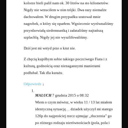
kolorze bieli palił nam ok. 30 litrów na sto kilometrów.
Nigdy nie wrzuciłem w nim trójki. Dwa razy niemalże
dachowałem. W drugim przypadku uratował mnie
nagrobek, o który się oparłem. Wgniecenie wyrównaliśmy
przyrdzewiałą siedemnastką i załataliśmy najtańszą
szplachlą. Nigdy jej nie wyszlifowaliśmy.
Dziś jest mi wstyd prze o krut nie.
Z chęcią kupiłbym sobie takiego poczciwego Fiata i z
kulturą, godnością oraz nienagannymi manierami
podłubał. Tak dla kurażu.
Odpowiedz
↓
MALUCH
7 grudnia 2015 o 08:32
Wiem o czym mówisz, w wieku 11 / 13 lat miałem
identyczną sytuację… dziadek użyczył mi starego
126p do najprościej rzecz ujmując „tłuczenia” go
po różnego rodzaju nierównościach (pola, pola i