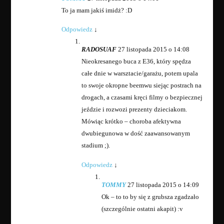
To ja mam jakiś imidż? :D
Odpowiedz
↓
RADOSUAF
27 listopada 2015 o 14:08
Nieokresanego buca z E36, który spędza
całe dnie w warsztacie/garażu, potem upala
to swoje okropne beemwu siejąc postrach na
drogach, a czasami kręci filmy o bezpiecznej
jeździe i rozwozi prezenty dzieciakom.
Mówiąc krótko – choroba afektywna
dwubiegunowa w dość zaawansowanym
stadium ;).
Odpowiedz
↓
TOMMY
27 listopada 2015 o 14:09
Ok – to to by się z grubsza zgadzało
(szczególnie ostatni akapit) :v