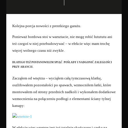
Kolejna porcja nowości z prentkiego garażu.
Ponieważ bordowa stoi w warsztacie, nie mogę robić łutututu ani
też czegoś w niej przebudowywać – w efekcie więc mam trochę
więcej wolnego czasu niż zwykle.
DLATEGO TEŻ POSTANOWIŁEM SPIĄĆ POŚLADY I NADGONIĆ ZALEGŁOŚCI
PRZY ARANCII.
Zacząłem od wnętrza – wyciąłem całą tymczasową klatkę,
oszlifowałem pozostałości po spawach, wzmocniłem łatki, które
montowałem od strony przednich nadkoli i wykonałem dodatkowe
wzmocnienia na połączeniu podłogi z elementami ściany tylnej
kanapy:
W efekcie więc wnętrze jest już totalnie skończone i czeka na