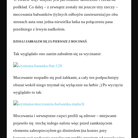
podkład. Co dalej – z zewnątrz zostały mi jeszcze trzy rzeczy –
mocowania bałwanków (tylnych odbojów zawieszenia) po obu
stronach auta oraz jedna niewielka łatka na połączeniu pasa
przedniego z lewym nadkolem.
DZISIAJ ZABRAŁEM SIĘ ZA PIERWSZE Z MOCOWAŃ.
Tak wyglądało ono zanim zabrałem się za wycinanie:
Mocowanie rozpadło się pod żabkami, a cały ten podpuchnięty
obszar wokół niego trzymał się wyłącznie na farbie ;) Po wycięciu
wyglądało to tak:
Mocowania i wewnętrzne częsci profili są zdrowe – miejscami
pojawiło się trochę rudego nalotu więc przed zamknięciem
elementu zabezpieczyłem go dinitrolem (na koniec przy
konserwacji podwozia pozalewam profile gravitem od novola więc