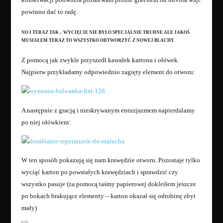
powinno dać to radę.
NO I TERAZ TAK – WYCIĘCIE NIE BYŁO SPECJALNIE TRUDNE ALE JAKOŚ
MUSIAŁEM TERAZ TO WSZYSTKO ODTWORZYĆ Z NOWEJ BLACHY.
Z pomocą jak zwykle przyszedł kawałek kartonu i ołówek.
Najpierw przykładamy odpowiednio zagięty element do otworu:
A następnie z gracją i nieskrywanym entuzjazmem napierdalamy
po niej ołówkiem:
W ten sposób pokazują się nam krawędzie otworu. Pozostaje tylko
wyciąć karton po powstałych krawędziach i sprawdzić czy
wszystko pasuje (za pomocą taśmy papierowej dokleiłem jeszcze
po bokach brakujące elementy – karton okazał się odrobinę zbyt
mały)