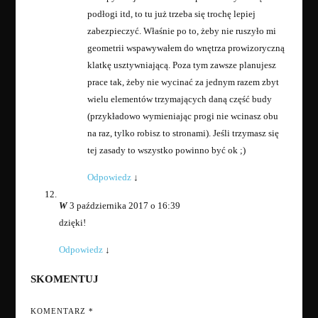
podłogi itd, to tu już trzeba się trochę lepiej
zabezpieczyć. Właśnie po to, żeby nie ruszyło mi
geometrii wspawywałem do wnętrza prowizoryczną
klatkę usztywniającą. Poza tym zawsze planujesz
prace tak, żeby nie wycinać za jednym razem zbyt
wielu elementów trzymających daną część budy
(przykładowo wymieniając progi nie wcinasz obu
na raz, tylko robisz to stronami). Jeśli trzymasz się
tej zasady to wszystko powinno być ok ;)
Odpowiedz
↓
W
3 października 2017 o 16:39
dzięki!
Odpowiedz
↓
SKOMENTUJ
KOMENTARZ
*