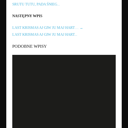
SRUTU TUTU, PADA ŚNIEG...
NASTĘPNY WPIS
LAST KRISMAS AJ GIW JU MAJ HART…
→
LAST KRISMAS AJ GIW JU MAJ HART...
PODOBNE WPISY