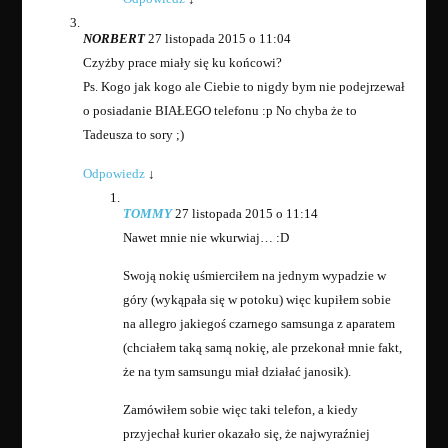
NORBERT
27 listopada 2015 o 11:04
Czyżby prace miały się ku końcowi?
Ps. Kogo jak kogo ale Ciebie to nigdy bym nie podejrzewał
o posiadanie BIAŁEGO telefonu :p No chyba że to
Tadeusza to sory ;)
Odpowiedz
↓
TOMMY
27 listopada 2015 o 11:14
Nawet mnie nie wkurwiaj… :D
Swoją nokię uśmierciłem na jednym wypadzie w
góry (wykąpała się w potoku) więc kupiłem sobie
na allegro jakiegoś czarnego samsunga z aparatem
(chciałem taką samą nokię, ale przekonał mnie fakt,
że na tym samsungu miał działać janosik).
Zamówiłem sobie więc taki telefon, a kiedy
przyjechał kurier okazało się, że najwyraźniej