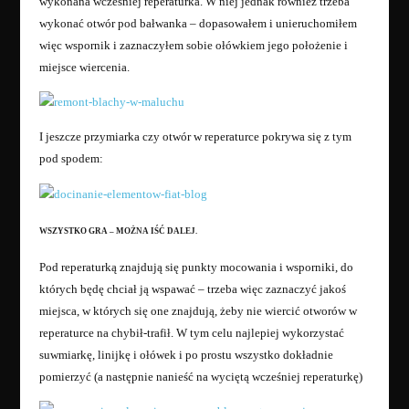
wykonana wcześniej reperaturka. W niej jednak również trzeba
wykonać otwór pod bałwanka – dopasowałem i unieruchomiłem
więc wspornik i zaznaczyłem sobie ołówkiem jego położenie i
miejsce wiercenia.
I jeszcze przymiarka czy otwór w reperaturce pokrywa się z tym
pod spodem:
WSZYSTKO GRA – MOŻNA IŚĆ DALEJ.
Pod reperaturką znajdują się punkty mocowania i wsporniki, do
których będę chciał ją wspawać – trzeba więc zaznaczyć jakoś
miejsca, w których się one znajdują, żeby nie wiercić otworów w
reperaturce na chybił-trafił. W tym celu najlepiej wykorzystać
suwmiarkę, linijkę i ołówek i po prostu wszystko dokładnie
pomierzyć (a następnie nanieść na wyciętą wcześniej reperaturkę)