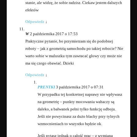
stanie, ale widzę, że sobie radzisz. Ciekaw jestem dalszych
efektów
Odpowiedz
↓
W
2 października 2017 o 17:53
Praktyczne pytanie, bo przymierzam się do podobnej
roboty – jak z geometrią samochodu po takiej robocie? Nie
warto sobie w maluszku tym zawracać głowy czy może nie
ma się czego obawiać. Dzieki
Odpowiedz
↓
PRENTKI
3 października 2017 o 07:31
W przypadku tej konkretnej naprawy nie wpływasz
na geometrię – punkty mocowania wahaczy są
daleko, a bałwanek pełni tylko funkcję odboju.
Jeśli nie powycinasz za dużo blachy przy tylnych
wzmocnieniach to wszystko będzie ok.
Jeśli pytasz jednak o całość prac – z wymianą