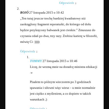
Odpowiedz
↓
ROJÓ
27 listopada 2015 o 10:42
„Ten tutaj jeszcze trochę bardziej kwadratowy niż
zaokrąglony fragment reperaturki, do którego od dołu
będzie przykręcony bałwanek jest cienkie.” Zmuszasz do
czytania zdań po dwa, trzy razy. Zrobisz karierę w filozofii,
mówię Ci :)))))
Odpowiedz
↓
TOMMY
27 listopada 2015 o 10:46
Liczę, że wezmą mnie na doradcę ministra edukacji
:v
Pisałem to późnym wieczorem po 3 godzinach
spawania i siłowni więc wiesz – u mnie normalnie
jest ciężko z myśleniem, a co dopiero w takich
warunkach ;)
Odpowiedz
↓