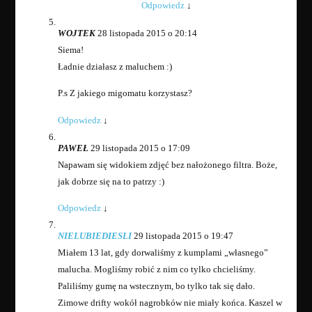
Odpowiedz
↓
WOJTEK
28 listopada 2015 o 20:14
Siema!
Ładnie działasz z maluchem :)
P.s Z jakiego migomatu korzystasz?
Odpowiedz
↓
PAWEŁ
29 listopada 2015 o 17:09
Napawam się widokiem zdjęć bez nałożonego filtra. Boże,
jak dobrze się na to patrzy :)
Odpowiedz
↓
NIELUBIEDIESLI
29 listopada 2015 o 19:47
Miałem 13 lat, gdy dorwaliśmy z kumplami „własnego”
malucha. Mogliśmy robić z nim co tylko chcieliśmy.
Paliliśmy gumę na wstecznym, bo tylko tak się dało.
Zimowe drifty wokół nagrobków nie miały końca. Kaszel w