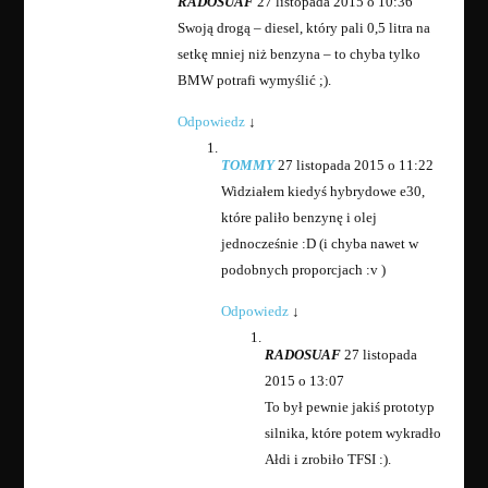
RADOSUAF
27 listopada 2015 o 10:36
Swoją drogą – diesel, który pali 0,5 litra na
setkę mniej niż benzyna – to chyba tylko
BMW potrafi wymyślić ;).
Odpowiedz
↓
TOMMY
27 listopada 2015 o 11:22
Widziałem kiedyś hybrydowe e30,
które paliło benzynę i olej
jednocześnie :D (i chyba nawet w
podobnych proporcjach :v )
Odpowiedz
↓
RADOSUAF
27 listopada
2015 o 13:07
To był pewnie jakiś prototyp
silnika, które potem wykradło
Ałdi i zrobiło TFSI :).