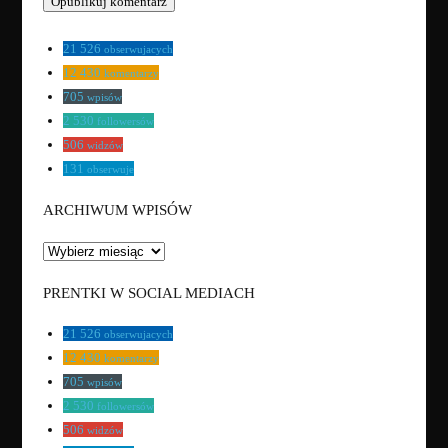
21 526
obserwujacych
12 430
komentarzy
705
wpisów
2 530
followersów
506
widzów
131
obserwuje
ARCHIWUM WPISÓW
ARCHIWUM
WPISÓW
PRENTKI W SOCIAL MEDIACH
21 526
obserwujacych
12 430
komentarzy
705
wpisów
2 530
followersów
506
widzów