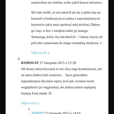
zamówiłem nie telefon, tylko jakiś kurwa telewizor.
Był tak wielki, że nie mieścił mi się w półeczkę na
konsoli w bordowej (a to jedno z najważniejszych
kryteriów jakie musi spełniać mój telefon). Dałem
go więc w Izie i wziąłem sobie jej starego
Samsunga, który się tam mieścił – i mniej więcej od
pół roku zamawiam do niego normalną obudowę :v
Odpowiedz
↓
RADOSUAF
27 listopada 2015 o 13:28
Od strony merytorycznej to nie chcę tego komentować, ale
na mnie (laiku) robi wrażenie… Są to generalnie
najnudniejsze dla mnie wpisy (coś jak czytanie teorii
względności po węgiersku), ale jednocześnie najlepiej
budują Twój imidż :D.
Odpowiedz
↓
TOMMY
27 listopada 2015 o 14:01