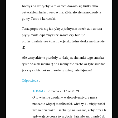
Kiedyś na szprychy w rowerach dawało się kulki albo
patyczkiem halasowało o nie. Zbierało się samochody z
gumy Turbo i karteczki.
Teraz poprawia się fabrykę w jednym z trzech aut, zbiera
płyty/modele/pamiątki ze świata czy buduje
profesjonalniejsze konstrukcję niż jedną deska na drzewie
;D
Ale wszystkie te pierdoły to dalej zachcianki tego smarka
tylko w skali makro ;) no i mamy nie trzeba aż tyle słuchać
jak się zrobić coś naprawdę głupiego ale fajnego!
Odpowiedz
↓
TOMMY
17 marca 2017 o 08:29
O to właśnie chodzi – w dorosłym życiu masz
znacznie więcej możliwości, wiedzy i umiejętności
niż za dzieciaka. Trzeba tylko uważać, żeby przez te
upływające coraz to szybciej lata nie zapomnieć do