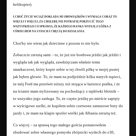
helikopter).
I CHOĆ ŻYCIE WCIĄŻ DOKŁADA MI OBOWIĄZKÓW I WYMAGA CORAZ TO
WIĘCEJ I WIĘCEJ, ZA CHOLERĘ NIE POTRAFIĘ PORZUCIĆ TEGO
WSZYSTKIEGO CO SPRAWIA, ŻE KAŻDEGO RANKA WSTAJĘ Z ŁÓŻKA Z
UŚMIECHEM NA USTACH I CHĘCIĄ DO DZIAŁANIA.
Choćby nie wiem jak dziecinne z pozoru to nie było.
Zobaczcie zresztą sami – to, że już nie bordowa jeździ jak jeździ i
wygląda tak jak wygląda, zawdzięczam właśnie temu
smarkaczowi, który kopie sobie w tej chwili piłkę w mojej pustej
jak bęben głowie. To, że mam na podjeździe kilka starych rupieci,
że mój Ford ma prześwit niższy niż stojąca w łazience pralka, i że
na ścianie mam stylizowany na pochodzący z rajdówki błotnik –
to wszystko jego zasługa. To, że często jeżdżę po mieście zapięty
w wyścigowe szelki, że kupiłem sobie czerwone zamszowe buty do
jazdy i, że mam na klapie spoiler wielki jak Albania zresztą też.
Co więcej – za sprawą tego małego gościa postanowiłem
zbudować sobie własnego pomysłu zbójnicki wydech do e30,