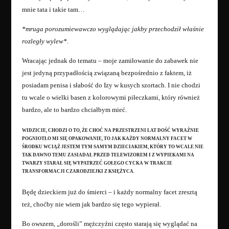
mnie tata i takie tam…
*mruga porozumiewawczo wyglądając jakby przechodził właśnie
rozległy wylew*.
Wracając jednak do tematu – moje zamiłowanie do zabawek nie
jest jedyną przypadłością związaną bezpośrednio z faktem, iż
posiadam penisa i słabość do Izy w kusych szortach. I nie chodzi
tu wcale o wielki basen z kolorowymi piłeczkami, który również
bardzo, ale to bardzo chciałbym mieć.
WIDZICIE, CHODZI O TO, ŻE CHOĆ NA PRZESTRZENI LAT DOŚĆ WYRAŹNIE
POGNIOTŁO MI SIĘ OPAKOWANIE, TO JAK KAŻDY NORMALNY FACET W
ŚRODKU WCIĄŻ JESTEM TYM SAMYM DZIECIAKIEM, KTÓRY TO WCALE NIE
TAK DAWNO TEMU ZASIADAŁ PRZED TELEWIZOREM I Z WYPIEKAMI NA
TWARZY STARAŁ SIĘ WYPATRZEĆ GOŁEGO CYCKA W TRAKCIE
TRANSFORMACJI CZARODZIEJKI Z KSIĘŻYCA.
Będę dzieckiem już do śmierci – i każdy normalny facet zresztą
też, choćby nie wiem jak bardzo się tego wypierał.
Bo owszem, „dorośli” mężczyźni często starają się wyglądać na