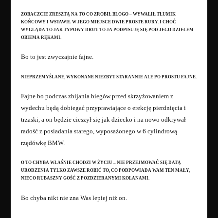
ZOBACZCIE ZRESZTĄ NA TO CO ZROBIŁ BLOGO – WYWALIŁ TŁUMIK
KOŃCOWY I WSTAWIŁ W JEGO MIEJSCE DWIE PROSTE RURY. I CHOĆ
WYGLĄDA TO JAK TYPOWY DRUT TO JA PODPISUJĘ SIĘ POD JEGO DZIEŁEM
OBIEMA RĘKAMI.
Bo to jest zwyczajnie fajne.
NIEPRZEMYŚLANE, WYKONANE NIEZBYT STARANNIE ALE PO PROSTU FAJNE.
Fajne bo podczas zbijania biegów przed skrzyżowaniem z
wydechu będą dobiegać przyprawiające o erekcję pierdnięcia i
trzaski, a on będzie cieszył się jak dziecko i na nowo odkrywał
radość z posiadania starego, wyposażonego w 6 cylindrową
rzędówkę BMW.
O TO CHYBA WŁAŚNIE CHODZI W ŻYCIU – NIE PRZEJMOWAĆ SIĘ DATĄ
URODZENIA TYLKO ZAWSZE ROBIĆ TO, CO PODPOWIADA WAM TEN MAŁY,
NIECO RUBASZNY GOŚĆ Z POZDZIERANYMI KOLANAMI.
Bo chyba nikt nie zna Was lepiej niż on.