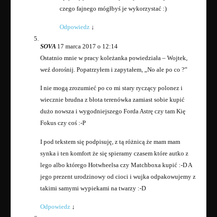
czego fajnego mógłbyś je wykorzystać :)
Odpowiedz
↓
SOVA
17 marca 2017 o 12:14
Ostatnio mnie w pracy koleżanka powiedziała – Wojtek,
weź dorośnij. Popatrzyłem i zapytałem, „No ale po co ?”
I nie mogą zrozumieć po co mi stary ryczący polonez i
wiecznie brudna z błota terenówka zamiast sobie kupić
dużo nowsza i wygodniejszego Forda Astrę czy tam Kię
Fokus czy coś :-P
I pod tekstem się podpisuję, z tą różnicą że mam mam
synka i ten komfort że się spieramy czasem które autko z
lego albo którego Hotwheelsa czy Matchboxa kupić :-D A
jego prezent urodzinowy od cioci i wujka odpakowujemy z
takimi samymi wypiekami na twarzy :-D
Odpowiedz
↓