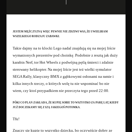
JESTEM MĘŻCZYZNĄ WIĘC PEWNIE NIE ZDZIWI WAS, ŻE UWIELBIAM
WSZELKIEGO RODZAJU ZABAWKI.
Takie dajmy na to klocki Lego nadal znajdują się na mojej liście
wymarzonych prezentów pod choinkę. Podobnie z resztą jak duży
karabin Nerf, tor Hot Wheels z podwójną pętlą śmierci i zdalnie
sterowany helikopter. Na mojej liście jest też wielki symulator
SEGA Rally, klasyczny BMX z gąbkowymi osłonami na ramie i
kilka innych rzeczy, o których wolę tu nie wspominać bo nie
wiem, czy ktoś przypadkiem nie przeczyta tego przed 22:00.
PÓKI CO PLAN ZAKŁADA, ŻE KUPIĘ SOBIE TO WSZYSTKO ZA PARĘ LAT, KIEDY
JUŻ DOCZEKAMY SIĘ Z IZĄ JAKIEGOŚ POTOMKA.
Tfu!
Znaczy się kupię to wszystko dziecku, bo oczywiście dobry ze