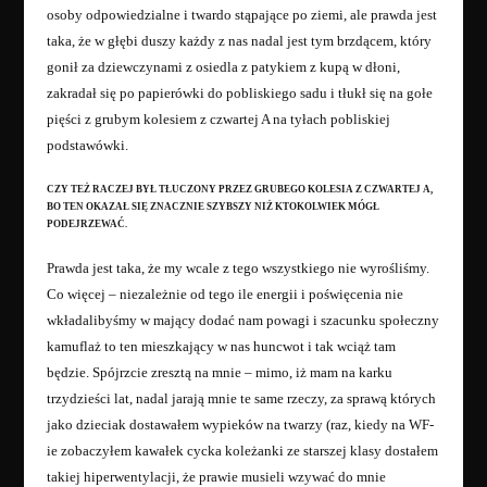
osoby odpowiedzialne i twardo stąpające po ziemi, ale prawda jest
taka, że w głębi duszy każdy z nas nadal jest tym brzdącem, który
gonił za dziewczynami z osiedla z patykiem z kupą w dłoni,
zakradał się po papierówki do pobliskiego sadu i tłukł się na gołe
pięści z grubym kolesiem z czwartej A na tyłach pobliskiej
podstawówki.
CZY TEŻ RACZEJ BYŁ TŁUCZONY PRZEZ GRUBEGO KOLESIA Z CZWARTEJ A,
BO TEN OKAZAŁ SIĘ ZNACZNIE SZYBSZY NIŻ KTOKOLWIEK MÓGŁ
PODEJRZEWAĆ.
Prawda jest taka, że my wcale z tego wszystkiego nie wyrośliśmy.
Co więcej – niezależnie od tego ile energii i poświęcenia nie
wkładalibyśmy w mający dodać nam powagi i szacunku społeczny
kamuflaż to ten mieszkający w nas huncwot i tak wciąż tam
będzie. Spójrzcie zresztą na mnie – mimo, iż mam na karku
trzydzieści lat, nadal jarają mnie te same rzeczy, za sprawą których
jako dzieciak dostawałem wypieków na twarzy (raz, kiedy na WF-
ie zobaczyłem kawałek cycka koleżanki ze starszej klasy dostałem
takiej hiperwentylacji, że prawie musieli wzywać do mnie