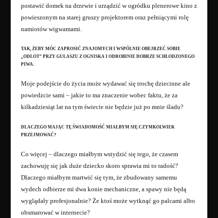
postawić domek na drzewie i urządzić w ogródku plenerowe kino z
powieszonym na starej gruszy projektorem oraz pełniącymi rolę
namiotów wigwamami.
TAK, ŻEBY MÓC ZAPROSIĆ ZNAJOMYCH I WSPÓLNIE OBEJRZEĆ SOBIE
„ODLOT” PRZY GULASZU Z OGNISKA I ODROBINIE DOBRZE SCHŁODZONEGO
PIWA.
Moje podejście do życia może wydawać się trochę dziecinne ale
powiedzcie sami – jakie to ma znaczenie wobec faktu, że za
kilkadziesiąt lat na tym świecie nie będzie już po mnie śladu?
DLACZEGO MAJĄC TĘ ŚWIADOMOŚĆ MIAŁBYM SIĘ CZYMKOLWIEK
PRZEJMOWAĆ?
Co więcej – dlaczego miałbym wstydzić się tego, że czasem
zachowuję się jak duże dziecko skoro sprawia mi to radość?
Dlaczego miałbym martwić się tym, że zbudowany samemu
wydech odbierze mi dwa konie mechaniczne, a spawy nie będą
wyglądały profesjonalnie? Że ktoś może wytknąć go palcami albo
obsmarować w internecie?