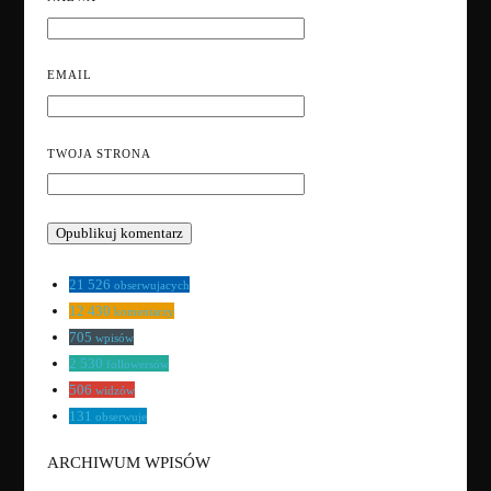
EMAIL
TWOJA STRONA
21 526
obserwujacych
12 430
komentarzy
705
wpisów
2 530
followersów
506
widzów
131
obserwuje
ARCHIWUM WPISÓW