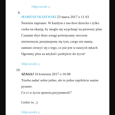
Odpowiedz
↓
MARIUSZ OLSZEWSKI
23 marca 2017 o 11:03
Świetnie napisane. W każdym z nas tkwi dziecko i tylko
czeka na okazję, by mogło się wypchnąć na pierwszy plan.
Czasami zbyt dużo uwagi poświęcamy rzeczom
nieistotnym, przejmujemy się tym, czego nie mamy,
zamiast cieszyć się z tego, co już jest w naszych rękach.
Ogromny plus za artykuł i podejście do życia!
Odpowiedz
↓
SZAGAJ
10 kwietnia 2017 o 16:08
Trzeba zadać sobie jedno, ale to jedno zajebiście ważne
pytanie.
Co ci w życiu sprawia przyjemność?
I robić to. ;)
Odpowiedz
↓