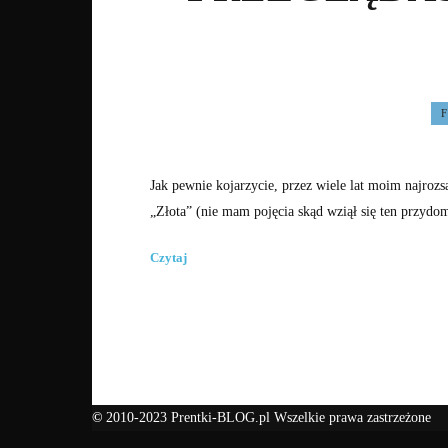
Jak pewnie kojarzycie, przez wiele lat moim najroz
„Złota” (nie mam pojęcia skąd wziął się ten przyd
Czytaj
©
2010-2023 Prentki-BLOG.pl Wszelkie prawa zastrzeżone