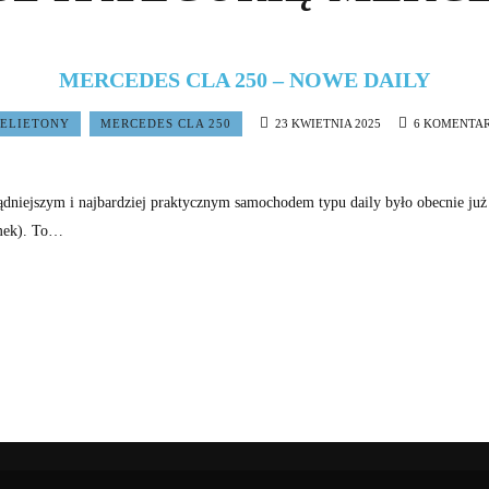
MERCEDES CLA 250 – NOWE DAILY
FELIETONY
MERCEDES CLA 250
23 KWIETNIA 2025
6 KOMENTA
sądniejszym i najbardziej praktycznym samochodem typu daily było obecnie ju
omek). To…