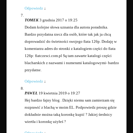
Odpowiedz
↓
TOMEK
3 grudnia 2017 o 19:25
Dodam kolejne słowa uznania dla autora poradnika.
Bardzo przydatna rzecz dla osób, które tak jak ja chcą
doprowadzić do świetności swojego fiata 126p. Dodaję w
komentarzu adres do stronki z katalogiem części do fiata
126p: fiatczesci.com.pl Są tam zawarte katalogi części
blacharskich z nazwami i numerami katalogowymi- bardzo
przydatne.
Odpowiedz
↓
PAWEŁ
19 kwietnia 2019 o 19:27
Hej bardzo fajny blog . Dzięki niemu sam zamierzam się
rozprawić z blachą w moim EL. Podpowiedz proszę gdzie
dokładnie można taką koronkę kupić ? Jakiej średnicy
wiertła i koronkę użyłeś ?
Odpowiedz
↓