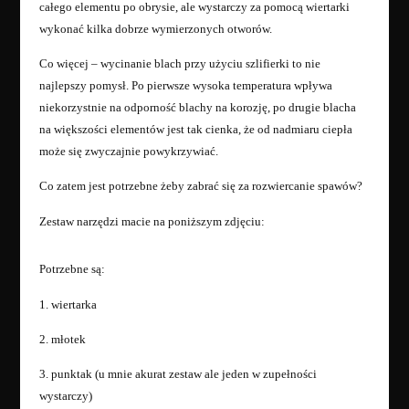
całego elementu po obrysie, ale wystarczy za pomocą wiertarki
wykonać kilka dobrze wymierzonych otworów.
Co więcej – wycinanie blach przy użyciu szlifierki to nie
najlepszy pomysł. Po pierwsze wysoka temperatura wpływa
niekorzystnie na odporność blachy na korozję, po drugie blacha
na większości elementów jest tak cienka, że od nadmiaru ciepła
może się zwyczajnie powykrzywiać.
Co zatem jest potrzebne żeby zabrać się za rozwiercanie spawów?
Zestaw narzędzi macie na poniższym zdjęciu:
Potrzebne są:
1. wiertarka
2. młotek
3. punktak (u mnie akurat zestaw ale jeden w zupełności
wystarczy)