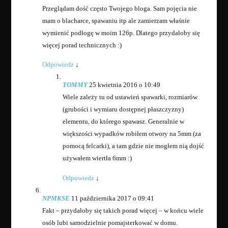
Przeglądam dość często Twojego bloga. Sam pojęcia nie
mam o blacharce, spawaniu itp ale zamierzam właśnie
wymienić podłogę w moim 126p. Dlatego przydałoby się
więcej porad technicznych :)
Odpowiedz
↓
TOMMY
25 kwietnia 2016 o 10:49
Wiele zależy tu od ustawień spawarki, rozmiarów
(grubości i wymiaru dostępnej płaszczyzny)
elementu, do którego spawasz. Generalnie w
większości wypadków robiłem otwory na 5mm (za
pomocą felcarki), a tam gdzie nie mogłem nią dojść
używałem wiertła 6mm :)
Odpowiedz
↓
NPMKSE
11 października 2017 o 09:41
Fakt – przydałoby się takich porad więcej – w końcu wiele
osób lubi samodzielnie pomajsterkować w domu.