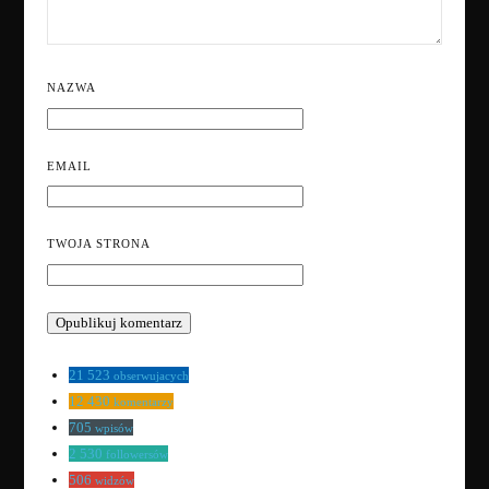
NAZWA
EMAIL
TWOJA STRONA
21 523
obserwujacych
12 430
komentarzy
705
wpisów
2 530
followersów
506
widzów