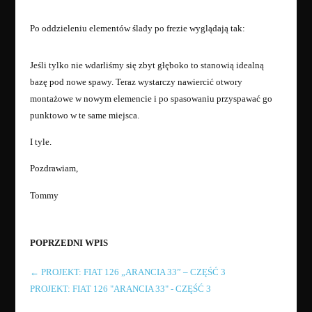
Po oddzieleniu elementów ślady po frezie wyglądają tak:
Jeśli tylko nie wdarliśmy się zbyt głęboko to stanowią idealną
bazę pod nowe spawy. Teraz wystarczy nawiercić otwory
montażowe w nowym elemencie i po spasowaniu przyspawać go
punktowo w te same miejsca.
I tyle.
Pozdrawiam,
Tommy
POPRZEDNI WPIS
←
PROJEKT: FIAT 126 „ARANCIA 33” – CZĘŚĆ 3
PROJEKT: FIAT 126 "ARANCIA 33" - CZĘŚĆ 3