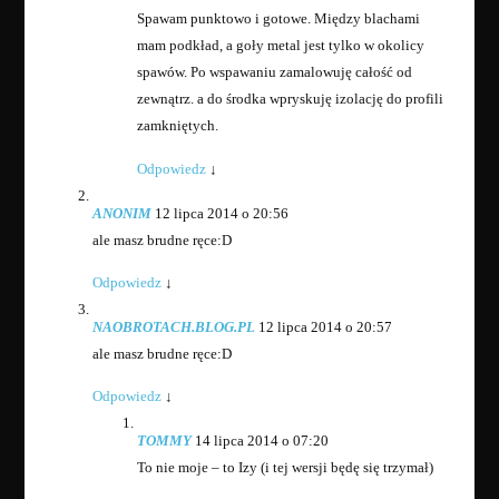
Spawam punktowo i gotowe. Między blachami
mam podkład, a goły metal jest tylko w okolicy
spawów. Po wspawaniu zamalowuję całość od
zewnątrz. a do środka wpryskuję izolację do profili
zamkniętych.
Odpowiedz
↓
ANONIM
12 lipca 2014 o 20:56
ale masz brudne ręce:D
Odpowiedz
↓
NAOBROTACH.BLOG.PL
12 lipca 2014 o 20:57
ale masz brudne ręce:D
Odpowiedz
↓
TOMMY
14 lipca 2014 o 07:20
To nie moje – to Izy (i tej wersji będę się trzymał)