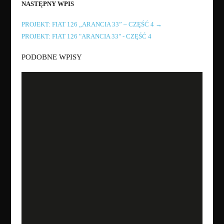
NASTĘPNY WPIS
PROJEKT: FIAT 126 „ARANCIA 33” – CZĘŚĆ 4
→
PROJEKT: FIAT 126 "ARANCIA 33" - CZĘŚĆ 4
PODOBNE WPISY