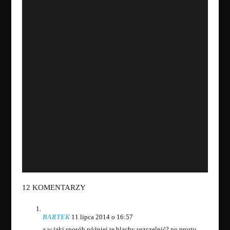
12 KOMENTARZY
BARTEK
11 lipca 2014 o 16:57
a w jaki sposób później te blachy uszczelnić? po prostu