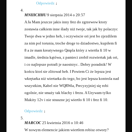
Odpowiedz
↓
MNIIICHHU
9 sierpnia 2014 o 20:57
A Ja Mam jeszcze jakis inny frez do zgrzewow ktory
zostawia całkiem inne ślady niż twoje, tak jak by polaczyc
Twoje dwa w jedno heh, i oczywiscie ori jest bo zjezdilem
za nim pol torunia, troche droge to dziadostwo, kupiłem fi
8 a że mam kreatywnego Qmpla który z wiertła fi 10 w
imadle, średnia kątówa, z pamieci zrobił rozwiertak jak ori,
i co najlepsze potrafi je naostrzyc.. Dobry poradnik! W
końcu ktoś sie zlitował heh. I Powiem Ci że lepsza jest
wkrętarka niż wiertarka do tego, bo jest lepsza kontrola nad
wszystkim, Kabel nie WQRWia, Precyzyjniej się robi
ogolnie, nie smaży tak blachy i frezu. A Uzywam tylko
Makity 12v i nie straszne jej wiertło fi 10 i frez fi 10.
Odpowiedz
↓
MARCOC
25 kwietnia 2016 o 10:46
W nowym elemencie jakiem wiertłem robisz otwory?