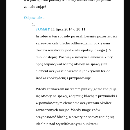
zamalowując?
Odpowiedz
↓
TOMMY
11 lipca 2014 o 20:11
Ja robię w ten sposób- po oszlifowaniu pozostałości
zgrzewów całą blachę odtłuszczam i pokrywam
dwoma warstwami podkładu epoksydowego (15
min. odstępu). Później w nowym elemencie który
będę wspawywał wiercę otwory na spawy (ten
element oczywiście wcześniej pokrywam też od
środka epoksydem) i przypasowuję.
Wtedy zaznaczam markerem punkty gdzie znajdują
się otwory na spawy, zdejmuję blachę z przymiarki i
w pomalowanym elemencie oczyszczam okolice
zaznaczonych miejsc. Wtedy mogę znów
przypasować blachę, a otwory na spawy znajdą się
idealnie nad wyszlifowanymi punktami.