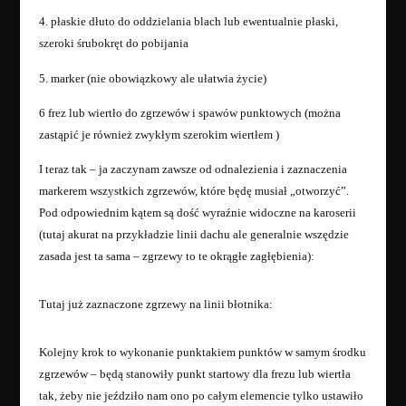
4. płaskie dłuto do oddzielania blach lub ewentualnie płaski,
szeroki śrubokręt do pobijania
5. marker (nie obowiązkowy ale ułatwia życie)
6 frez lub wiertło do zgrzewów i spawów punktowych (można
zastąpić je również zwykłym szerokim wiertłem )
I teraz tak – ja zaczynam zawsze od odnalezienia i zaznaczenia
markerem wszystkich zgrzewów, które będę musiał „otworzyć”.
Pod odpowiednim kątem są dość wyraźnie widoczne na karoserii
(tutaj akurat na przykładzie linii dachu ale generalnie wszędzie
zasada jest ta sama – zgrzewy to te okrągłe zagłębienia):
Tutaj już zaznaczone zgrzewy na linii błotnika:
Kolejny krok to wykonanie punktakiem punktów w samym środku
zgrzewów – będą stanowiły punkt startowy dla frezu lub wiertła
tak, żeby nie jeździło nam ono po całym elemencie tylko ustawiło