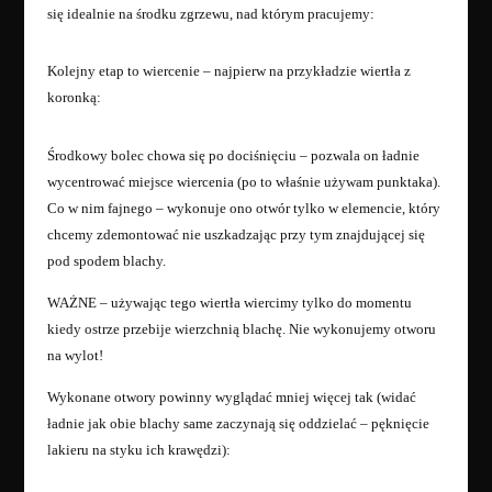
się idealnie na środku zgrzewu, nad którym pracujemy:
Kolejny etap to wiercenie – najpierw na przykładzie wiertła z
koronką:
Środkowy bolec chowa się po dociśnięciu – pozwala on ładnie
wycentrować miejsce wiercenia (po to właśnie używam punktaka).
Co w nim fajnego – wykonuje ono otwór tylko w elemencie, który
chcemy zdemontować nie uszkadzając przy tym znajdującej się
pod spodem blachy.
WAŻNE – używając tego wiertła wiercimy tylko do momentu
kiedy ostrze przebije wierzchnią blachę. Nie wykonujemy otworu
na wylot!
Wykonane otwory powinny wyglądać mniej więcej tak (widać
ładnie jak obie blachy same zaczynają się oddzielać – pęknięcie
lakieru na styku ich krawędzi):