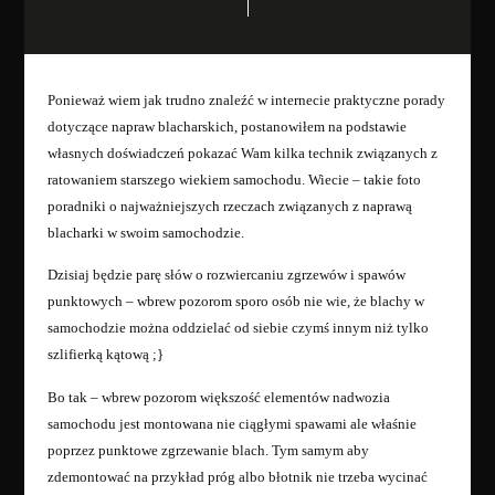
Ponieważ wiem jak trudno znaleźć w internecie praktyczne porady
dotyczące napraw blacharskich, postanowiłem na podstawie
własnych doświadczeń pokazać Wam kilka technik związanych z
ratowaniem starszego wiekiem samochodu. Wiecie – takie foto
poradniki o najważniejszych rzeczach związanych z naprawą
blacharki w swoim samochodzie.
Dzisiaj będzie parę słów o rozwiercaniu zgrzewów i spawów
punktowych – wbrew pozorom sporo osób nie wie, że blachy w
samochodzie można oddzielać od siebie czymś innym niż tylko
szlifierką kątową ;}
Bo tak – wbrew pozorom większość elementów nadwozia
samochodu jest montowana nie ciągłymi spawami ale właśnie
poprzez punktowe zgrzewanie blach. Tym samym aby
zdemontować na przykład próg albo błotnik nie trzeba wycinać