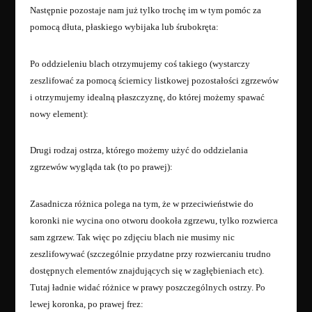
Następnie pozostaje nam już tylko trochę im w tym pomóc za
pomocą dłuta, płaskiego wybijaka lub śrubokręta:
Po oddzieleniu blach otrzymujemy coś takiego (wystarczy
zeszlifować za pomocą ściernicy listkowej pozostałości zgrzewów
i otrzymujemy idealną płaszczyznę, do której możemy spawać
nowy element):
Drugi rodzaj ostrza, którego możemy użyć do oddzielania
zgrzewów wygląda tak (to po prawej):
Zasadnicza różnica polega na tym, że w przeciwieństwie do
koronki nie wycina ono otworu dookoła zgrzewu, tylko rozwierca
sam zgrzew. Tak więc po zdjęciu blach nie musimy nic
zeszlifowywać (szczególnie przydatne przy rozwiercaniu trudno
dostępnych elementów znajdujących się w zagłębieniach etc).
Tutaj ładnie widać różnice w prawy poszczególnych ostrzy. Po
lewej koronka, po prawej frez: